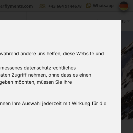
Whatsapp
ce@flyments.com
+43 664 9144678
S ANGEBOT
ABFLUGORTE
GUTSCHEIN
ÜBER FLYMENTS
 während andere uns helfen, diese Website und
emessenes datenschutzrechtliches
Daten Zugriff nehmen, ohne dass es einen
n geben möchten, müssen Sie Ihre
nnen Ihre Auswahl jederzeit mit Wirkung für die
Ticket sofort
3
n