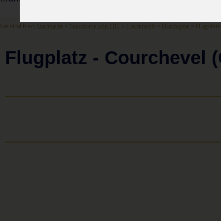
Sie sind hier:
Startseite
>
Standorte von FBT
>
Frankreich
>
Dordogne
> Flugplatz
Flugplatz - Courchevel 