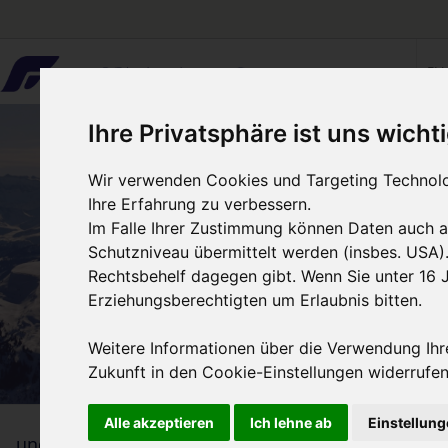
FL
Ihre Privatsphäre ist uns wichti
Wir verwenden Cookies und Targeting Technolog
Ihre Erfahrung zu verbessern.
Im Falle Ihrer Zustimmung können Daten auch 
Schutzniveau übermittelt werden (insbes. USA).
Rechtsbehelf dagegen gibt. Wenn Sie unter 16 J
Erziehungsberechtigten um Erlaubnis bitten.
Weitere Informationen über die Verwendung Ihre
Zukunft in den Cookie-Einstellungen widerrufe
Alle akzeptieren
Ich lehne ab
Einstellun
1
...und so einfach geht’s
Erlebn