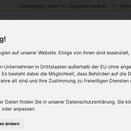
Anmeldung / Check-In / Gutschein einlösen
offi
UGANGEBOTE
CHARTERFLÜGE & GRUPPENFLÜGE
INDIVIDUELLE
g!
ien auf unserer Website. Einige von ihnen sind essenziell,
an Unternehmen in Drittstaaten außerhalb der EU ohne ang
 Es besteht dabei die Möglichkeit, dass Behörden auf die 
ahre alt sind und Ihre Zustimmung zu freiwilligen Dienste
r Daten finden Sie in unserer Datenschutzerklärung. Sie kö
n oder anpassen.
gen ändern
2
isflug aussuchen
Buchen & Bezahle