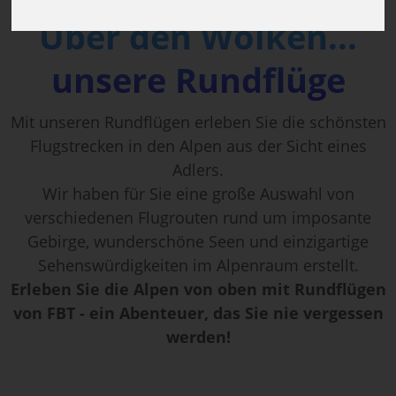
Über den Wolken...
unsere Rundflüge
Mit unseren Rundflügen erleben Sie die schönsten
Flugstrecken in den Alpen aus der Sicht eines
Adlers.
Wir haben für Sie eine große Auswahl von
verschiedenen Flugrouten rund um imposante
Gebirge, wunderschöne Seen und einzigartige
Sehenswürdigkeiten im Alpenraum erstellt.
Erleben Sie die Alpen von oben mit Rundflügen
von FBT - ein Abenteuer, das Sie nie vergessen
werden!