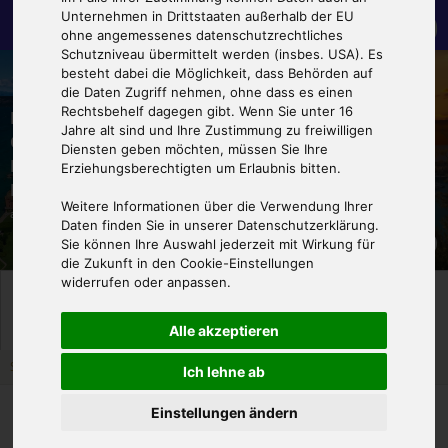
€ 799,00
Unternehmen in Drittstaaten außerhalb der EU
ohne angemessenes datenschutzrechtliches
Schutzniveau übermittelt werden (insbes. USA). Es
besteht dabei die Möglichkeit, dass Behörden auf
die Daten Zugriff nehmen, ohne dass es einen
Rechtsbehelf dagegen gibt. Wenn Sie unter 16
HELIKOPTERFLUG
Jahre alt sind und Ihre Zustimmung zu freiwilligen
GARDASEE: MALCESINE
HELIKOPTERRUNDFLUG
Diensten geben möchten, müssen Sie Ihre
RUNDTOUR - SMALL 30
MALLORCA - SMALL 30
Erziehungsberechtigten um Erlaubnis bitten.
MIN.
MIN.
Weitere Informationen über die Verwendung Ihrer
ab: Malcesine Navene - Heliport
ab: Mallorca-Flugplatz Son Bonet
Daten finden Sie in unserer Datenschutzerklärung.
€ 469,00
€ 530,00
Sie können Ihre Auswahl jederzeit mit Wirkung für
die Zukunft in den Cookie-Einstellungen
widerrufen oder anpassen.
1
3
2
Erlebnisflug
Ticket sofort
Buchen & Bezahlen
aussuchen
ausdrucken
Alle akzeptieren
Sie sind hier::
Startseite
Ich lehne ab
Einstellungen ändern