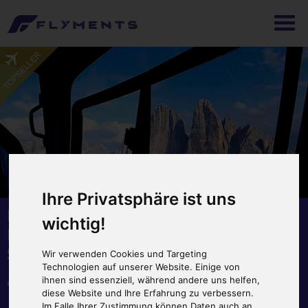
Ihre Privatsphäre ist uns
HELIKOPTER
wichtig!
DOLOMITENRUNDFLUG MERAN
SÜDTIROL-LARGE 50 MIN.
Wir verwenden Cookies und Targeting
Technologien auf unserer Website. Einige von
ihnen sind essenziell, während andere uns helfen,
ab Meran - Heliport
diese Website und Ihre Erfahrung zu verbessern.
Im Falle Ihrer Zustimmung können Daten auch an