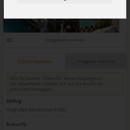
Fluggebiet ansehen
Tickets buchen
Fluggerät chartern
Info: Sie buchen Tickets für dieses Flugangebot.
Der Gesamtpreis bezieht sich auf die Anzahl der
gebuchten Passagiere.
Abflug:
Flughafen Montichiari (VBS)
Ankunft: