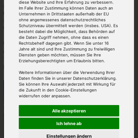
diese Website und Ihre Erfahrung zu verbessern.
ausgewählter Passagieranzahl aus.
Im Falle Ihrer Zustimmung können Daten auch an
Chartern Sie ein Fluggerät zu diesem Angebot,
Unternehmen in Drittstaaten außerhalb der EU
steht Ihnen das Fluggerät komplett alleine zur
ohne angemessenes datenschutzrechtliches
Schutzniveau übermittelt werden (insbes. USA). Es
Verfügung - unabhängig von der Passagieranzahl.
besteht dabei die Möglichkeit, dass Behörden auf
die Daten Zugriff nehmen, ohne dass es einen
Während dem Bestellvorgang können Sie uns
Rechtsbehelf dagegen gibt. Wenn Sie unter 16
Jahre alt sind und Ihre Zustimmung zu freiwilligen
einen Wunsch-Flugtermin mitteilen. Der genaue
Diensten geben möchten, müssen Sie Ihre
Termin (wetterabhängig) wird nach Buchung mit
Erziehungsberechtigten um Erlaubnis bitten.
Ihnen persönlich vereinbart.
Weitere Informationen über die Verwendung Ihrer
Daten finden Sie in unserer Datenschutzerklärung.
ab € 469,00
Sie können Ihre Auswahl jederzeit mit Wirkung für
die Zukunft in den Cookie-Einstellungen
widerrufen oder anpassen.
Alle akzeptieren
Ich lehne ab
Einstellungen ändern