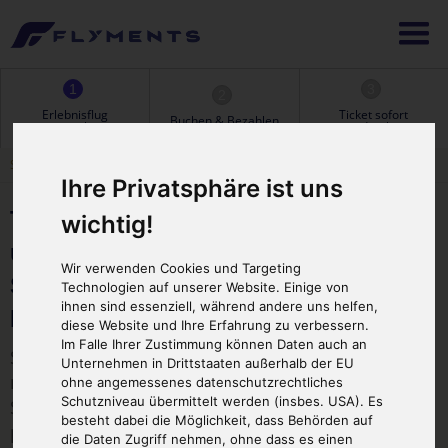
1
3
2
Erlebnisflug
Ticket sofort
Buchen & Bezahlen
aussuchen
ausdrucken
Sie sind hier:
Startseite
>
Unsere Flugangebote
> Themenangebote
Ihre Privatsphäre ist uns
Träume werden mit wahr...mit
wichtig!
unseren Themenflügen
Wir verwenden Cookies und Targeting
Selbst mal Pilot sein, Ballon fahren,
Technologien auf unserer Website. Einige von
ihnen sind essenziell, während andere uns helfen,
Fallschirm springen
diese Website und Ihre Erfahrung zu verbessern.
Im Falle Ihrer Zustimmung können Daten auch an
Sie möchten einmal ein Flugzeug selbst steuern -
Unternehmen in Drittstaaten außerhalb der EU
natürlich mit einem erfahrenen Piloten an Ihrer
ohne angemessenes datenschutzrechtliches
Schutzniveau übermittelt werden (insbes. USA). Es
Seite - eine Ballonfahrt oder den freien Fall
besteht dabei die Möglichkeit, dass Behörden auf
probieren? Dann viel Spaß mit unseren
die Daten Zugriff nehmen, ohne dass es einen