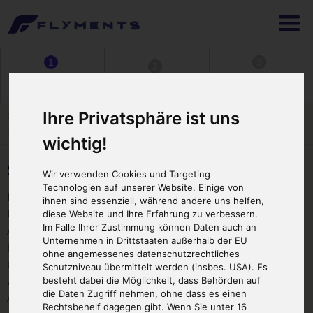
1
3
2
Erlebnisflug
Ticket sofort
Buchen & Bezahlen
aussuchen
ausdrucken
Ihre Privatsphäre ist uns
Sie sind hier:
Startseite
>
Standorte von FBT
>
Österreich
>
Salzburg
> St.
Johann im Pongau - Heliport
wichtig!
St. Johann im Pongau - Heliport
Wir verwenden Cookies und Targeting
Technologien auf unserer Website. Einige von
Hubschrauberflug ab Heliport St. Johann im Pongau:
ihnen sind essenziell, während andere uns helfen,
Unvergessliche Erlebnisse in den österreichischen
diese Website und Ihre Erfahrung zu verbessern.
Im Falle Ihrer Zustimmung können Daten auch an
Alpen. Lage und Erreichbarkeit: Der Heliport St. Johann
Unternehmen in Drittstaaten außerhalb der EU
im Pongau liegt im wunderschönen Salzburger Land,
ohne angemessenes datenschutzrechtliches
umgeben von den majestätischen Alpen. Er ist leicht
Schutzniveau übermittelt werden (insbes. USA). Es
zugänglich für Einheimische und Touristen, die mit dem
besteht dabei die Möglichkeit, dass Behörden auf
die Daten Zugriff nehmen, ohne dass es einen
Auto oder öffentlichen Verkehrsmitteln anreisen.
Rechtsbehelf dagegen gibt. Wenn Sie unter 16