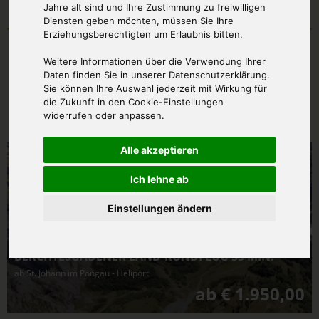
Jahre alt sind und Ihre Zustimmung zu freiwilligen
Diensten geben möchten, müssen Sie Ihre
Erziehungsberechtigten um Erlaubnis bitten.
Weitere Informationen über die Verwendung Ihrer
Daten finden Sie in unserer Datenschutzerklärung.
Produkte mit dem
Sie können Ihre Auswahl jederzeit mit Wirkung für
die Zukunft in den Cookie-Einstellungen
Abflughafen
widerrufen oder anpassen.
Alle akzeptieren
Ich lehne ab
Einstellungen ändern
BERCHTESGADENER LAND-RUNDFLUG 35 MIN.
ab St. Johann im Pongau - Heliport
ab € 1.950,00